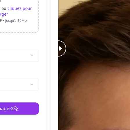
s ou
cliquez pour
rger
P • Jusqu'à 10Mo
image
•
2