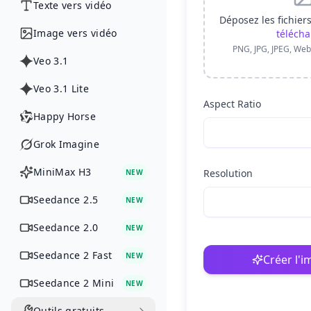
Texte vers vidéo
Déposez les fichier
Image vers vidéo
télécha
PNG, JPG, JPEG, Web
Veo 3.1
Veo 3.1 Lite
Aspect Ratio
Happy Horse
Grok Imagine
MiniMax H3
Resolution
NEW
Seedance 2.5
NEW
Seedance 2.0
NEW
Seedance 2 Fast
NEW
Créer l'
Seedance 2 Mini
NEW
Outils gratuits