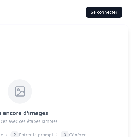
Se connecter
s encore d'images
ez avec ces étapes simples
ge
Entrer le prompt
Générer
2
3