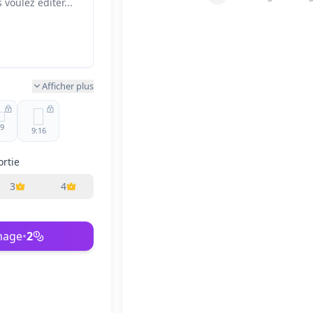
Afficher plus
:9
9:16
rtie
5:4
5
3
4
:9
image
•
2