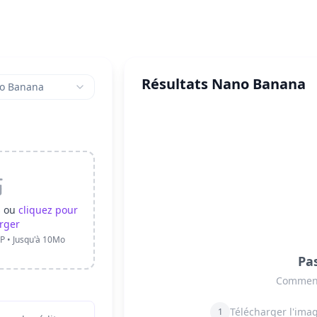
Résultats Nano Banana
o Banana
s ou
cliquez pour
rger
P • Jusqu'à 10Mo
Pa
Commenc
Télécharger l'ima
1