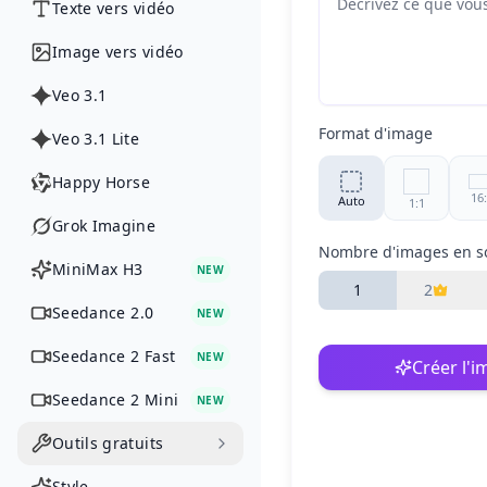
Texte vers vidéo
Image vers vidéo
Veo 3.1
Format d'image
Veo 3.1 Lite
Happy Horse
16
Auto
1:1
Grok Imagine
Nombre d'images en so
3:2
MiniMax H3
2:3
4:
NEW
1
2
Seedance 2.0
NEW
21
4:3
3:4
Seedance 2 Fast
NEW
Créer l'
Seedance 2 Mini
NEW
Outils gratuits
Style