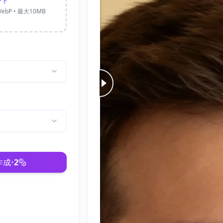
ード
ebP • 最大10MB
作成
•
2