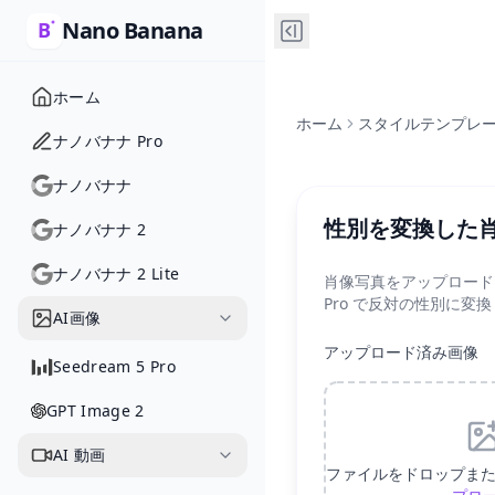
Nano Banana
ホーム
ホーム
スタイルテンプレ
ナノバナナ Pro
ナノバナナ
性別を変換した
ナノバナナ 2
ナノバナナ 2 Lite
肖像写真をアップロードして
Pro で反対の性別に変
AI画像
アップロード済み画像
Seedream 5 Pro
GPT Image 2
AI 動画
ファイルをドロップま