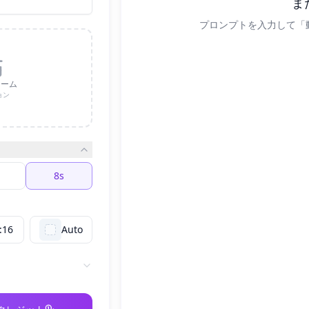
ま
プロンプトを入力して「
レーム
ョン
8s
:16
Auto