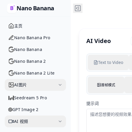
Nano Banana
主页
Nano Banana Pro
AI Video
Nano Banana
Nano Banana 2
Text to Video
Nano Banana 2 Lite
AI图片
首帧模式
Seedream 5 Pro
提示词
GPT Image 2
AI 视频