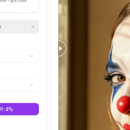
ebP • 最大10MB
）
片
•
2