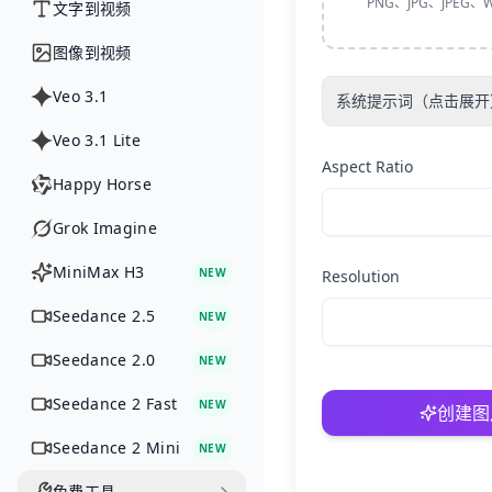
PNG、JPG、JPEG、W
文字到视频
图像到视频
Veo 3.1
系统提示词（点击展开
Veo 3.1 Lite
Aspect Ratio
Happy Horse
Grok Imagine
MiniMax H3
NEW
Resolution
Seedance 2.5
NEW
Seedance 2.0
NEW
Seedance 2 Fast
NEW
创建图
Seedance 2 Mini
NEW
免费工具