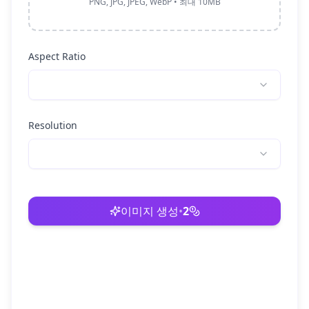
PNG, JPG, JPEG, WebP • 최대 10MB
Aspect Ratio
Resolution
이미지 생성
•
2