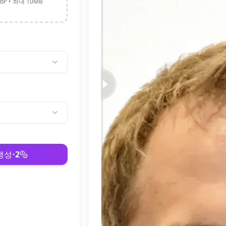
WebP • 최대 10MB
생성
•
2