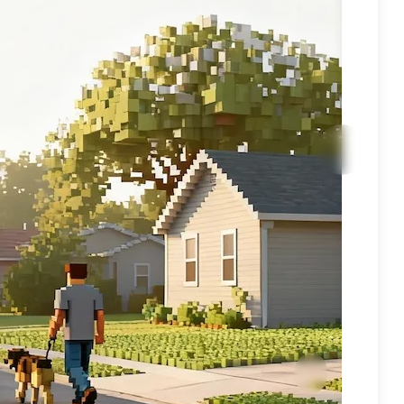
이
이
후
전