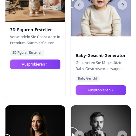
Previous slide
Next s
3D-Figuren-Ersteller
Verwandeln Sie Charaktere in
Premium-Sammlerfiguren
mit dem spezialisierten 3D-
3D-Figuren-Ersteller
Baby-Gesicht-Generator
Stil von Nano Banana Pro
Generieren Sie KI-gestützte
Ausprobieren
Baby-Gesichtsvorhersagen
durch Mischung der
Baby-Gesicht
Elternmerkmale mit der
fortschrittlichen
Ausprobieren
Stiltransformation von Nano
Banana Pro