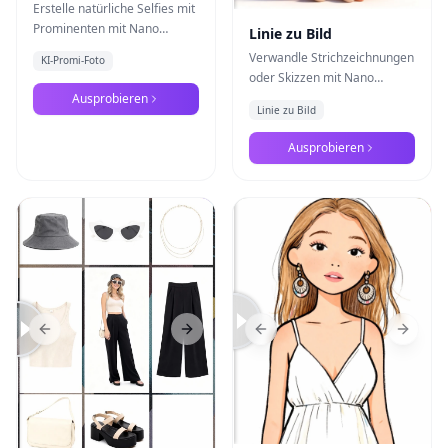
Prominenten
Erstelle natürliche Selfies mit
Prominenten mit Nano
Linie zu Bild
Banana Pro - KI-gestützte
Verwandle Strichzeichnungen
KI-Promi-Foto
realistische
oder Skizzen mit Nano
Fotokompositionstechnologie
Banana Pro in vollständig
Ausprobieren
Linie zu Bild
kolorierte und detaillierte
Bilder mit realistischen oder
Ausprobieren
stilisierten Effekten
Previous slide
Next slide
Previous slide
Next s