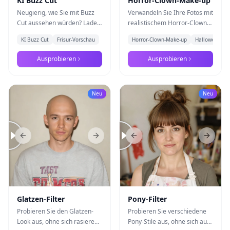
KI Buzz Cut
Horror-Clown-Make-up
Neugierig, wie Sie mit Buzz
Verwandeln Sie Ihre Fotos mit
Cut aussehen würden? Laden
realistischem Horror-Clown-
Sie Ihr Foto hoch und
Make-up mit kobaltblauen
KI Buzz Cut
Frisur-Vorschau
Horror-Clown-Make-up
Halloween-Ge
erhalten Sie eine realistische
Stern-Designs, glänzender
KI-Vorschau von Nano
roter Nase und unheimlichem
Ausprobieren
Ausprobieren
Banana Pro
Lächeln mit Nano Banana Pro
- perfekt für Halloween und
kreative Porträts
Neu
Neu
Previous slide
Next slide
Previous slide
Next s
Glatzen-Filter
Pony-Filter
Probieren Sie den Glatzen-
Probieren Sie verschiedene
Look aus, ohne sich rasieren
Pony-Stile aus, ohne sich auf