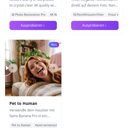
to crystal-clear 4K quality with
direkt auf deinem Foto. Nano
Nano Banana Pro's
Banana Pro erzeugt
AI Photo Restoration Pro
4K Restore
KI-Flechtfrisuren-Filter
Frisur virtuell
professional photo
realistische Zöpfe, die zu
restoration workflow
Gesichtsform, Haarstruktur
Ausprobieren
Ausprobieren
und Haarfall passen.
Neu
Previous slide
Next slide
Pet to Human
Verwandle dein Haustier mit
Nano Banana Pro in ein
glaubwürdiges
Pet to Human
Hund vermenschlichen
+
1
Menschenporträt, ohne