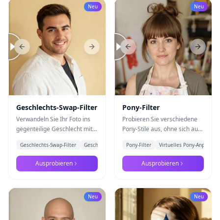
Neu
Neu
Gesichtszüge.
Previous slide
Next slide
Previous slide
Next s
Geschlechts-Swap-Filter
Pony-Filter
Verwandeln Sie Ihr Foto ins
Probieren Sie verschiedene
gegenteilige Geschlecht mit
Pony-Stile aus, ohne sich auf
Nano Banana Pro.
einen Haarschnitt
Geschlechts-Swap-Filter
Geschlechtsumwandlung
Pony-Filter
Virtuelles Pony-Anprobie
Fortschrittliche KI analysiert
festzulegen. Laden Sie Ihr
Ihre Merkmale und wendet
Foto hoch und sehen Sie sich
Ausprobieren
Ausprobieren
natürliche
mit natürlichem Pony durch
Geschlechtsmerkmale an,
Nano Banana Pro an.
während Ihre
Neu
Neu
Gesichtsidentität erhalten
bleibt.