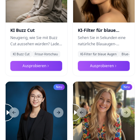
KI Buzz Cut
KI-Filter für blaue
Augen
Neugierig, wie Sie mit Buzz
Sehen Sie in Sekunden eine
Cut aussehen würden? Laden
natürliche Blauaugen-
Sie Ihr Foto hoch und
Vorschau. Laden Sie ein Foto
KI Buzz Cut
Frisur-Vorschau
KI-Filter für blaue Augen
Blue-Eye-Fil
erhalten Sie eine realistische
hoch und testen Sie den KI-
KI-Vorschau von Nano
Augenfarbenwechsel mit
Ausprobieren
Ausprobieren
Banana Pro
Nano Banana Pro
Neu
Neu
Previous slide
Next slide
Previous slide
Next s