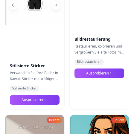
Previous slide
Next slide
Bildrestaurierung
Restaurieren, kolorieren und
vergrößern Sie alte Fotos mit
Nano Banana Pro
Bild restaurieren
Stilisierte Sticker
Verwandeln Sie Ihre Bilder in
Ausprobieren
Kawaii-Sticker mit kräftigen
Konturen und lebendigen
Stilisierte Sticker
Farben mit Nano Banana Pro
Ausprobieren
Beliebt
Beliebt