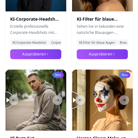
KI-Corporate-Headshot-
KI-Filter für blaue
Generator
Augen
Erstelle professionelle
Sehen Sie in Sekunden eine
Corporate-Headshots mit
natürliche Blauaugen-
Nano Banana Pro für
Vorschau. Laden Sie ein Foto
KI-Corporate-Headshot
Corporate Headshot
KI-Filter für blaue Augen
+
1
Blue-Eye-Fil
LinkedIn, Lebenslauf und
hoch und testen Sie den KI-
Teamseiten.
Augenfarbenwechsel mit
Ausprobieren
Ausprobieren
Nano Banana Pro
Neu
Neu
Previous slide
Next slide
Previous slide
Next s