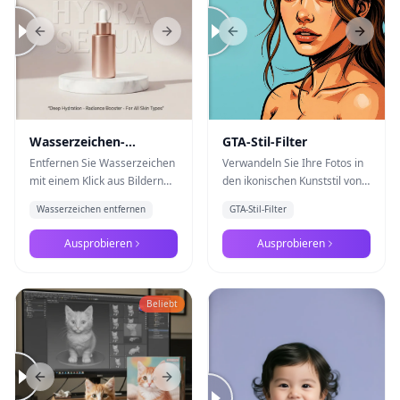
Previous slide
Next slide
Previous slide
Next s
Wasserzeichen-
GTA-Stil-Filter
Entferner
Entfernen Sie Wasserzeichen
Verwandeln Sie Ihre Fotos in
mit einem Klick aus Bildern
den ikonischen Kunststil von
mit Nano Banana Pro
Grand Theft Auto V
Wasserzeichen entfernen
GTA-Stil-Filter
Ausprobieren
Ausprobieren
Beliebt
Previous slide
Next slide