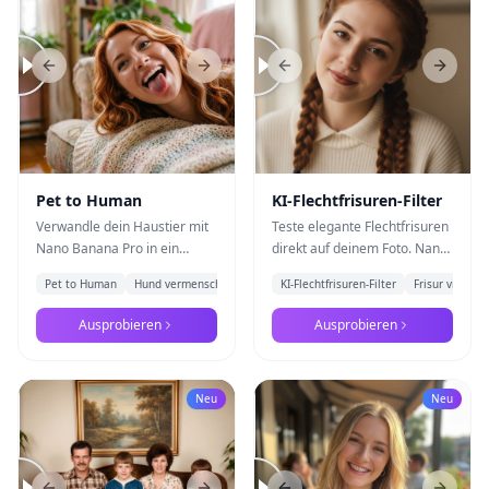
Previous slide
Next slide
Previous slide
Next s
Pet to Human
KI-Flechtfrisuren-Filter
Verwandle dein Haustier mit
Teste elegante Flechtfrisuren
Nano Banana Pro in ein
direkt auf deinem Foto. Nano
glaubwürdiges
Banana Pro erzeugt
Pet to Human
Hund vermenschlichen
+
1
KI-Flechtfrisuren-Filter
Frisur virtuell
Menschenporträt, ohne
realistische Zöpfe, die zu
Ausdruck, Farbwelt, Pose
Gesichtsform, Haarstruktur
Ausprobieren
Ausprobieren
oder Persönlichkeit zu
und Haarfall passen.
verlieren.
Neu
Neu