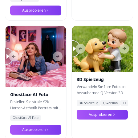
Banana Pro - erwecken Sie
Ihre Bilder mit magischer
Ausprobieren
Cartoon-Ästhetik zum Leben
Previous slide
Next s
Previous slide
Next slide
3D Spielzeug
Verwandeln Sie Ihre Fotos in
bezaubernde Q-Version 3D-
Ghostface AI Foto
Spielzeugfiguren. Erstellen
Erstellen Sie virale Y2K
3D Spielzeug
Q-Version
+
1
Sie niedliche Miniatur-
Horror-Ästhetik Porträts mit
Renderings mit Comic-
Nano Banana Pro und
Ausprobieren
Ästhetik und verspielten
Ghostface AI Foto
verwandeln Sie Fotos in
Proportionen.
verträumte
Ausprobieren
Schlafzimmerszenen mit