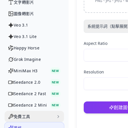
PNG、JPG、JPEG、W
文字轉影片
圖像轉影片
Veo 3.1
系統提示詞（點擊展開
Veo 3.1 Lite
Aspect Ratio
Happy Horse
Grok Imagine
MiniMax H3
NEW
Resolution
Seedance 2.0
NEW
Seedance 2 Fast
NEW
Seedance 2 Mini
NEW
創建圖
免費工具
風格