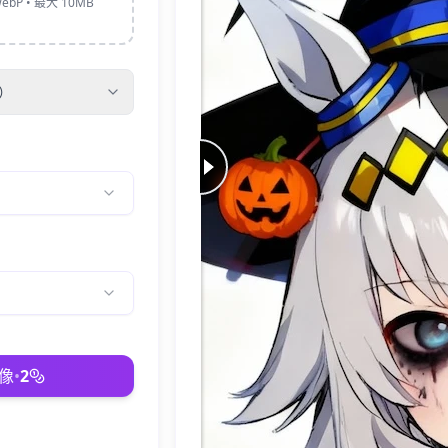
ebP • 最大 10MB
）
像
•
2