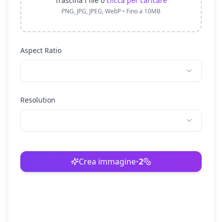
Trascina i file o
clicca per caricare
PNG, JPG, JPEG, WebP • Fino a 10MB
Aspect Ratio
Resolution
Crea immagine
•
2